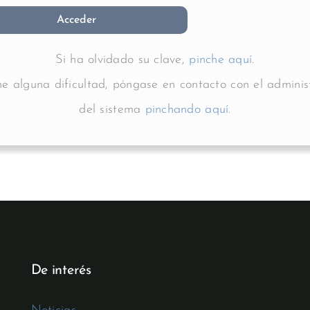
Si ha olvidado su clave,
pinche aquí
.
ene alguna dificultad, póngase en contacto con el adminis
del sistema
pinchando aquí.
De interés