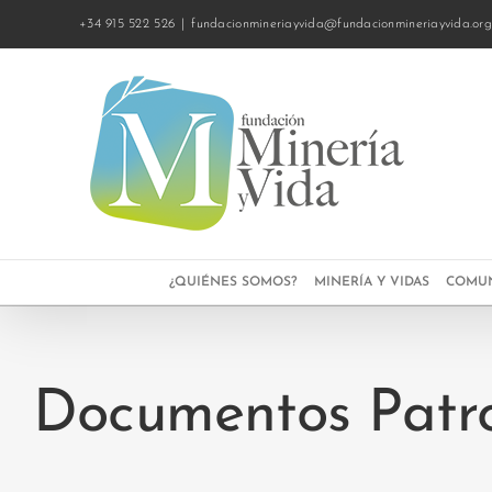
Saltar
+34 915 522 526
|
fundacionmineriayvida@fundacionmineriayvida.or
al
contenido
¿QUIÉNES SOMOS?
MINERÍA Y VIDAS
COMUN
Documentos Patr