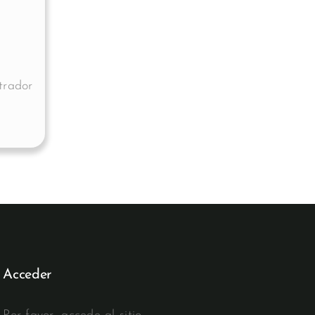
trador
Acceder