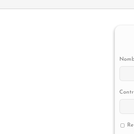
Nombr
Contr
Re