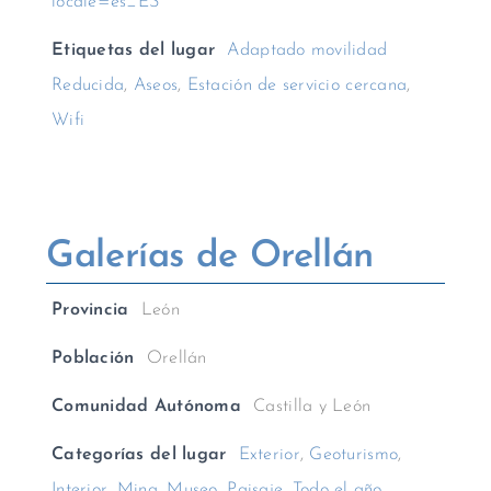
locale=es_ES
Etiquetas del lugar
Adaptado movilidad
Reducida
,
Aseos
,
Estación de servicio cercana
,
Wifi
Galerías de Orellán
Provincia
León
Población
Orellán
Comunidad Autónoma
Castilla y León
Categorías del lugar
Exterior
,
Geoturismo
,
Interior
,
Mina
,
Museo
,
Paisaje
,
Todo el año
,