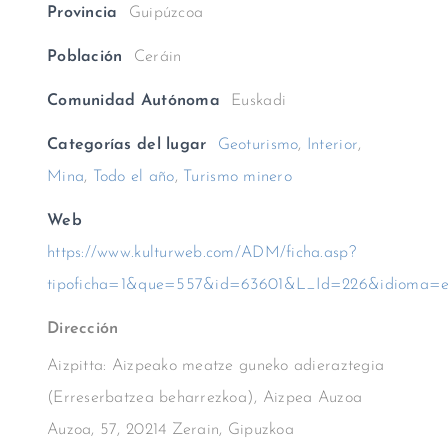
Provincia
Guipúzcoa
Población
Ceráin
Comunidad Autónoma
Euskadi
Categorías del lugar
Geoturismo
,
Interior
,
Mina
,
Todo el año
,
Turismo minero
Web
https://www.kulturweb.com/ADM/ficha.asp?
tipoficha=1&que=557&id=63601&L_Id=226&idioma=e
Dirección
Aizpitta: Aizpeako meatze guneko adieraztegia
(Erreserbatzea beharrezkoa), Aizpea Auzoa
Auzoa, 57, 20214 Zerain, Gipuzkoa