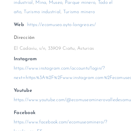
industrial
,
Mina
,
Museo
,
Parque minero
,
Todo el
año
,
Turismo industrial
,
Turismo minero
Web
https://ecomuseo.ayto-langreo.es/
Dirección
El Cadavíu, s/n, 33909 Ciañu, Asturias
Instagram
https://www.instagram.com/accounts/login/?
next=https%3A%2F%2Fwww.instagram.com%2Fecomuseo
Youtube
https://www.youtube.com/@ecomuseominerovalledesamu
Facebook
https://www.facebook.com/ecomuseominero/?