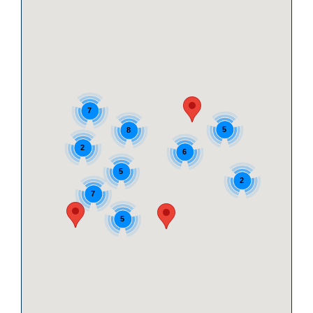
7
5
8
2
6
5
2
7
5