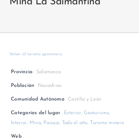
Mina La Salmantina
Volver al turismo geominero
Provincia
Salamanca
Población
Navasfrias
Comunidad Autónoma
Castilla y León
Categorías del lugar
Exterior
,
Geoturismo
,
Interior
,
Mina
,
Paisaje
,
Todo el año
,
Turismo minero
Web