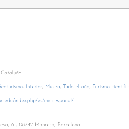
Cataluña
eoturismo
,
Interior
,
Museo
,
Todo el año
,
Turismo científi
c.edu/index.php/es/inici-espanol/
resa, 61, 08242 Manresa, Barcelona