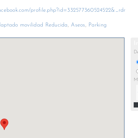
facebook.com/profile.php?id=332577360524522&_rdr
aptado movilidad Reducida
,
Aseos
,
Parking
I
D
M