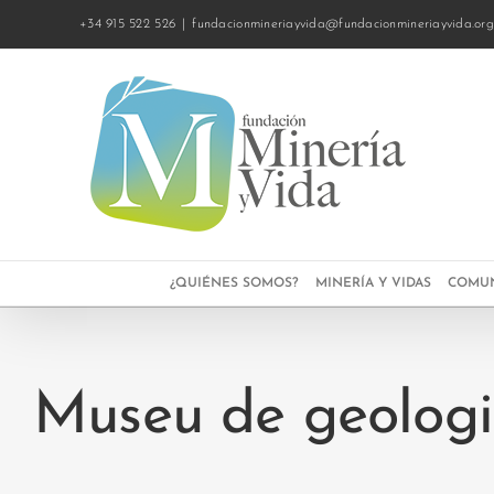
Saltar
+34 915 522 526
|
fundacionmineriayvida@fundacionmineriayvida.or
al
contenido
¿QUIÉNES SOMOS?
MINERÍA Y VIDAS
COMUN
Museu de geologi