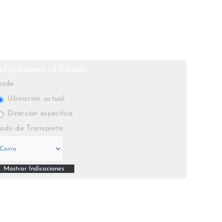
ndicaciones al listado
esde:
Ubicación actual
Dirección específica
odo de Transporte: