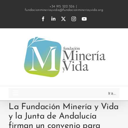
Saltar
+34 915 522 526
|
fundacionmineriayvida@fundacionmineriayvida.org
al
Facebook
LinkedIn
X
Instagram
YouTube
contenido
Ir a...
La Fundación Minería y Vida
y la Junta de Andalucía
firman un convenio para