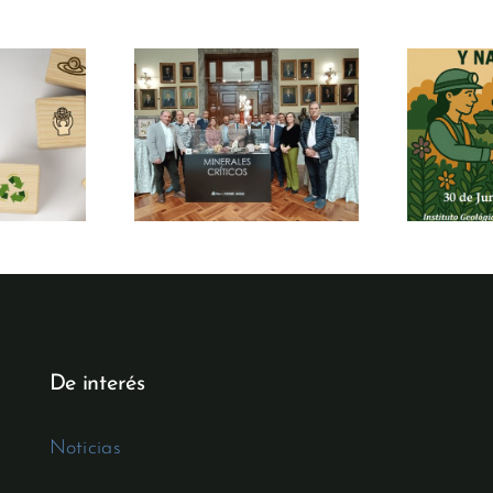
a
La Fundación
GME-CSIC
Minería y Vida
ra en el
participa en las
nato de la
jornadas
ndación
“Comunidad,
ría y Vida
Minería y
Naturaleza 2026”
De interés
Noticias