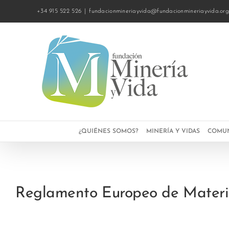
Saltar
+34 915 522 526
|
fundacionmineriayvida@fundacionmineriayvida.or
al
contenido
¿QUIÉNES SOMOS?
MINERÍA Y VIDAS
COMUN
Reglamento Europeo de Materias 