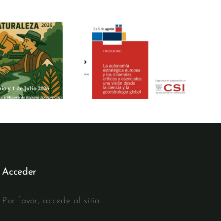
La UIMP
La Fundación
nalizará el papel
Minería y Vida
de los minerales
refuerza el
críticos en la
diálogo entre
autonomía
minería y sociedad
estratégica
en las jornadas
europea en un
“Comunidad,
encuentro
Minería y
organizado junto
Naturaleza 2026”
al CSIC
Acceder
Por favor, accede al sitio.