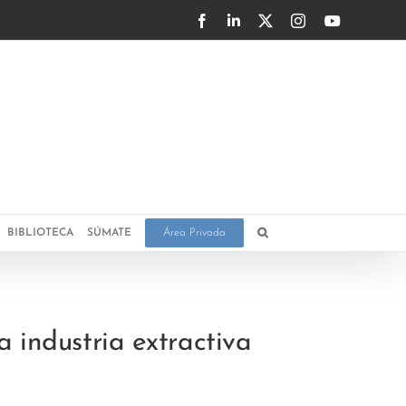
Facebook
LinkedIn
X
Instagram
YouTube
BIBLIOTECA
SÚMATE
Área Privada
 industria extractiva