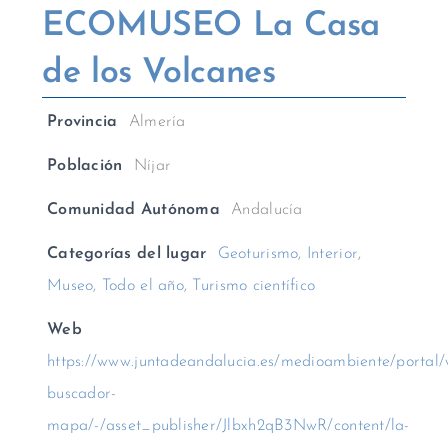
ECOMUSEO La Casa
de los Volcanes
Provincia
Almería
Población
Níjar
Comunidad Autónoma
Andalucía
Categorías del lugar
Geoturismo
,
Interior
,
Museo
,
Todo el año
,
Turismo científico
Web
https://www.juntadeandalucia.es/medioambiente/portal/w
buscador-
mapa/-/asset_publisher/Jlbxh2qB3NwR/content/la-